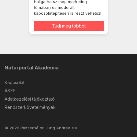
hallgathatsz meg marketing
témában és moderált
kapcsolatépítésen is részt vehetsz!
Tudj meg többet!
Naturportal Akadémia
Kapcsolat
ÁSZF
Adatkezelési tájékoztató
Rendszerkövetelmények
© 2026 Pletserné dr. Jung Andrea e.v.