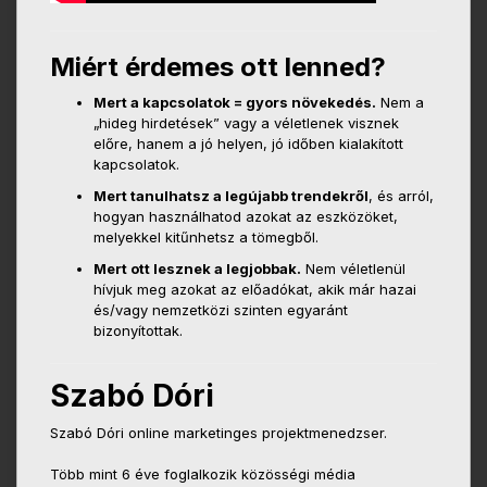
Miért érdemes ott lenned?
Mert a kapcsolatok = gyors növekedés.
Nem a
„hideg hirdetések” vagy a véletlenek visznek
előre, hanem a jó helyen, jó időben kialakított
kapcsolatok.
Mert tanulhatsz a legújabb trendekről
, és arról,
hogyan használhatod azokat az eszközöket,
melyekkel kitűnhetsz a tömegből.
Mert ott lesznek a legjobbak.
Nem véletlenül
hívjuk meg azokat az előadókat, akik már hazai
és/vagy nemzetközi szinten egyaránt
bizonyítottak.
Szabó Dóri
Szabó Dóri online marketinges projektmenedzser.
Több mint 6 éve foglalkozik közösségi média