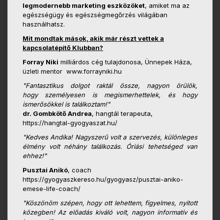
legmodernebb marketing eszközöket
, amiket ma az
egészségügy és egészségmegőrzés világában
használhatsz.
Mit mondtak mások, akik már részt vettek a
kapcsolatépítő Klubban?
Forray Niki
milliárdos cég tulajdonosa, Ünnepek Háza,
üzleti mentor www.forrayniki.hu
"Fantasztikus dolgot raktál össze, nagyon örülök,
hogy
személyesen is megismerhettelek, és hogy
ismerősökkel is
találkoztam!"
dr. Gombkötő Andrea
, hangtál terapeuta,
https://hangtal-gyogyaszat.hu/
"Kedves Andika! Nagyszerű volt a szervezés, különleges
élmény volt néhány találkozás. Óriási tehetséged van
ehhez!"
Pusztai Anikó
, coach
https://gyogyaszkereso.hu/gyogyasz/pusztai-aniko-
emese-life-coach/
"Köszönöm szépen, hogy ott lehettem, figyelmes, nyitott
közegben! Az előadás kiváló volt, nagyon informatív és