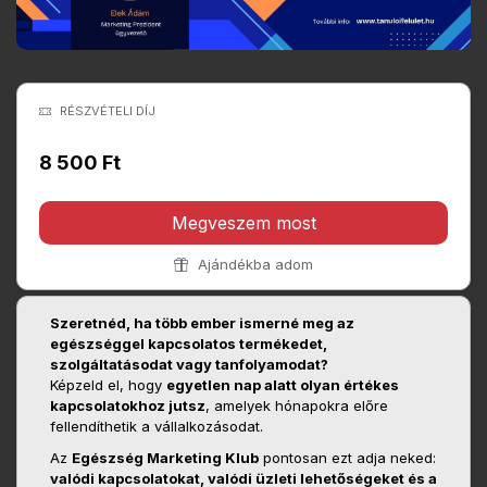
RÉSZVÉTELI DÍJ
8 500 Ft
Megveszem most
Ajándékba adom
Szeretnéd, ha több ember ismerné meg az
egészséggel kapcsolatos termékedet,
szolgáltatásodat vagy tanfolyamodat?
Képzeld el, hogy
egyetlen nap alatt olyan értékes
kapcsolatokhoz jutsz
, amelyek hónapokra előre
fellendíthetik a vállalkozásodat.
Az
Egészség Marketing Klub
pontosan ezt adja neked:
valódi kapcsolatokat, valódi üzleti lehetőségeket és a