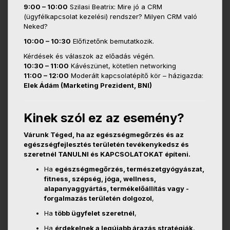
9:00 – 10:00
Szilasi Beatrix: Mire jó a CRM
(ügyfélkapcsolat kezelési) rendszer? Milyen CRM való
Neked?
10:00 – 10:30
Előfizetőnk bemutatkozik.
Kérdések és válaszok az előadás végén.
10:30 – 11:00
Kávészünet, kötetlen networking
11:00 – 12:00
Moderált kapcsolatépítő kör – házigazda:
Elek Ádám (Marketing Prezident, BNI)
Kinek szól ez az esemény?
Várunk Téged, ha az egészségmegőrzés és az
egészségfejlesztés területén tevékenykedsz és
szeretnél TANULNI és KAPCSOLATOKAT építeni.
Ha
egészségmegőrzés, természetgyógyászat,
fitness, szépség, jóga, wellness,
alapanyaggyártás, termékelőállítás vagy -
forgalmazás területén dolgozol
,
Ha
több ügyfelet szeretnél
,
Ha
érdekelnek a legújabb árazás stratégiák
,