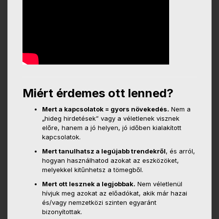
Miért érdemes ott lenned?
Mert a kapcsolatok = gyors növekedés.
Nem a
„hideg hirdetések” vagy a véletlenek visznek
előre, hanem a jó helyen, jó időben kialakított
kapcsolatok.
Mert tanulhatsz a legújabb trendekről
, és arról,
hogyan használhatod azokat az eszközöket,
melyekkel kitűnhetsz a tömegből.
Mert ott lesznek a legjobbak.
Nem véletlenül
hívjuk meg azokat az előadókat, akik már hazai
és/vagy nemzetközi szinten egyaránt
bizonyítottak.