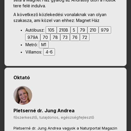
tere felé indulva.
A következő közlekedési vonalaknak van olyan
szakasza, ami közel van ehhez: Magnet Ház
Autóbusz:
105
210B
5
79
210
979
979A
70
78
73
76
72
Metró:
M1
Villamos:
4-6
Oktató
Pletserné dr. Jung Andrea
főszerkesztő, tulajdonos, egészségfejlesztő
Pletserné dr. Jung Andrea vagyok a Naturportal Magazin