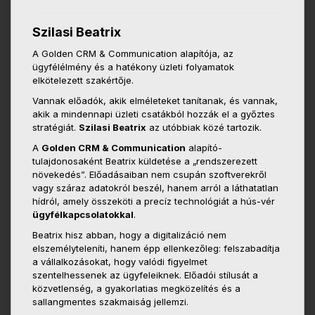
Szilasi Beatrix
A Golden CRM & Communication alapítója, az
ügyfélélmény és a hatékony üzleti folyamatok
elkötelezett szakértője.
Vannak előadók, akik elméleteket tanítanak, és vannak,
akik a mindennapi üzleti csatákból hozzák el a győztes
stratégiát.
Szilasi Beatrix
az utóbbiak közé tartozik.
A
Golden CRM & Communication
alapító-
tulajdonosaként Beatrix küldetése a „rendszerezett
növekedés”. Előadásaiban nem csupán szoftverekről
vagy száraz adatokról beszél, hanem arról a láthatatlan
hídról, amely összeköti a precíz technológiát a hús-vér
ügyfélkapcsolatokkal
.
Beatrix hisz abban, hogy a digitalizáció nem
elszemélyteleníti, hanem épp ellenkezőleg: felszabadítja
a vállalkozásokat, hogy valódi figyelmet
szentelhessenek az ügyfeleiknek. Előadói stílusát a
közvetlenség, a gyakorlatias megközelítés és a
sallangmentes szakmaiság jellemzi.