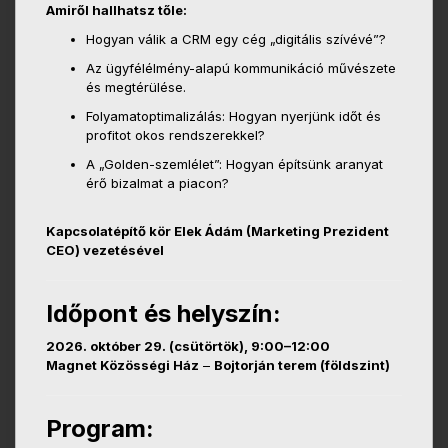
Amiről hallhatsz tőle:
Hogyan válik a CRM egy cég „digitális szívévé”?
Az ügyfélélmény-alapú kommunikáció művészete
és megtérülése.
Folyamatoptimalizálás: Hogyan nyerjünk időt és
profitot okos rendszerekkel?
A „Golden-szemlélet”: Hogyan építsünk aranyat
érő bizalmat a piacon?
Kapcsolatépítő kör Elek Ádám (Marketing Prezident
CEO) vezetésével
Időpont és helyszín:
2026. október 29. (csütörtök), 9:00–12:00
Magnet Közösségi Ház
–
Bojtorján terem (földszint)
Program: