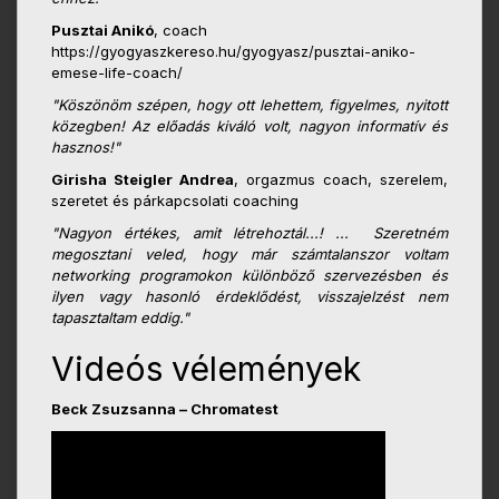
Pusztai Anikó
, coach
https://gyogyaszkereso.hu/gyogyasz/pusztai-aniko-
emese-life-coach/
"Köszönöm szépen, hogy ott lehettem, figyelmes, nyitott
közegben! Az előadás kiváló volt, nagyon informatív és
hasznos!"
Girisha Steigler Andrea
, orgazmus coach, szerelem,
szeretet és párkapcsolati coaching
"Nagyon értékes, amit létrehoztál...! ... Szeretném
megosztani veled, hogy már számtalanszor voltam
networking programokon különböző szervezésben és
ilyen vagy hasonló érdeklődést, visszajelzést nem
tapasztaltam eddig."
Videós vélemények
Beck Zsuzsanna – Chromatest