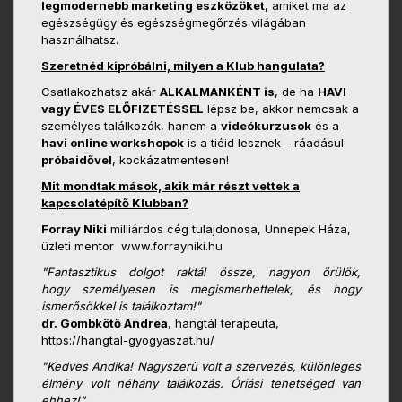
legmodernebb marketing eszközöket
, amiket ma az
egészségügy és egészségmegőrzés világában
használhatsz.
Szeretnéd kipróbálni, milyen a Klub hangulata?
Csatlakozhatsz akár
ALKALMANKÉNT is
, de ha
HAVI
vagy ÉVES ELŐFIZETÉSSEL
lépsz be, akkor nemcsak a
személyes találkozók, hanem a
videókurzusok
és a
havi online workshopok
is a tiéid lesznek – ráadásul
próbaidővel
, kockázatmentesen!
Mit mondtak mások, akik már részt vettek a
kapcsolatépítő Klubban?
Forray Niki
milliárdos cég tulajdonosa, Ünnepek Háza,
üzleti mentor www.forrayniki.hu
"Fantasztikus dolgot raktál össze, nagyon örülök,
hogy
személyesen is megismerhettelek, és hogy
ismerősökkel is
találkoztam!"
dr. Gombkötő Andrea
, hangtál terapeuta,
https://hangtal-gyogyaszat.hu/
"Kedves Andika! Nagyszerű volt a szervezés, különleges
élmény volt néhány találkozás. Óriási tehetséged van
ehhez!"