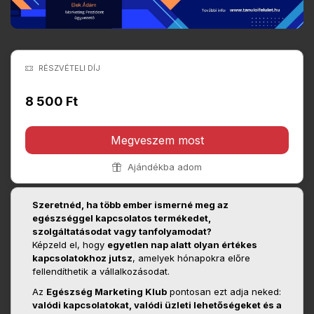
RÉSZVÉTELI DÍJ
8 500 Ft
Megveszem most
Ajándékba adom
Szeretnéd, ha több ember ismerné meg az
egészséggel kapcsolatos termékedet,
szolgáltatásodat vagy tanfolyamodat?
Képzeld el, hogy
egyetlen nap alatt olyan értékes
kapcsolatokhoz jutsz
, amelyek hónapokra előre
fellendíthetik a vállalkozásodat.
Az
Egészség Marketing Klub
pontosan ezt adja neked:
valódi kapcsolatokat, valódi üzleti lehetőségeket és a