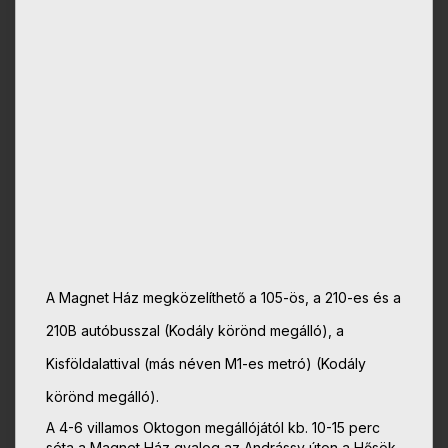
A Magnet Ház megközelíthető a 105-ös, a 210-es és a
210B autóbusszal (Kodály körönd megálló), a
Kisföldalattival (más néven M1-es metró) (Kodály
körönd megálló).
A 4-6 villamos Oktogon megállójától kb. 10-15 perc
séta a Magnet Ház gyalog az Andrássy úton a Hősök