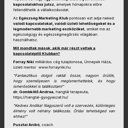
kapcsolatokhoz jutsz
, amelyek hónapokra előre
fellendíthetik a vállalkozásodat.
Az
Egészség Marketing Klub
pontosan ezt adja neked:
valódi kapcsolatokat, valódi üzleti lehetőségeket és a
legmodernebb marketing eszközöket
, amiket ma az
egészségügy és egészségmegőrzés világában
használhatsz.
Mit mondtak mások, akik már részt vettek a
kapcsolatépítő Klubban?
Forray Niki
milliárdos cég tulajdonosa, Ünnepek Háza,
üzleti mentor www.forrayniki.hu
"Fantasztikus dolgot raktál össze, nagyon örülök,
hogy
személyesen is megismerhettelek, és hogy
ismerősökkel is
találkoztam!"
dr. Gombkötő Andrea
, hangtál terapeuta,
https://hangtal-gyogyaszat.hu/
"Kedves Andika! Nagyszerű volt a szervezés, különleges
élmény volt néhány találkozás. Óriási tehetséged van
ehhez!"
Pusztai Anikó
, coach