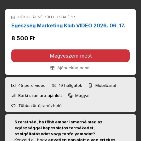
IDŐKORLÁT NÉLKÜLI HOZZÁFÉRÉS
Egészség Marketing Klub VIDEÓ 2026. 06. 17.
8 500 Ft
Megveszem most
Ajándékba adom
45 perc
videó
19
hallgatók
Mobilbarát
Bárki számára ajánlott
Magyar
Többször újranézhető
Szeretnéd, ha több ember ismerné meg az
egészséggel kapcsolatos termékedet,
szolgáltatásodat vagy tanfolyamodat?
Képzeld el, hogy
egyetlen nap alatt olyan értékes