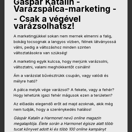
Gáspár Katalin -
Varázspálca-marketing -
- Csak a végével
varázsolhatsz!
A marketingjükkel sokan nem mernek elmenni a falig,
bokáig tocsognak a langyos vízben, félnek látványossá
válni, pedig a változáshoz minden szinten
változtatásokra van szükség!
A marketing egyik kulcsa, hogy merjünk varázsolni,
változtatni, valami meghökkentőt csinálni!
Ám a varázslat bűvésztrükk csupán, vagy valódi és
mélyre ható?
A pálca melyik vége varázsol? A fekete, vagy a fehér?
Hogy lehetünk igazi fehér mágusok ezen a területen?
Az előadás elegendő erőt ad majd azoknak, akik még
nem tudják, hogy a szerénykedés halálos!
Gáspár Katalin a Harmonet nevű online magazin
megalapítója. Élete során a Harmonet égisze alatt több
tucat könyvet adott ki és több 100 online kampányt