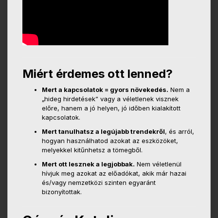
Miért érdemes ott lenned?
Mert a kapcsolatok = gyors növekedés.
Nem a
„hideg hirdetések” vagy a véletlenek visznek
előre, hanem a jó helyen, jó időben kialakított
kapcsolatok.
Mert tanulhatsz a legújabb trendekről
, és arról,
hogyan használhatod azokat az eszközöket,
melyekkel kitűnhetsz a tömegből.
Mert ott lesznek a legjobbak.
Nem véletlenül
hívjuk meg azokat az előadókat, akik már hazai
és/vagy nemzetközi szinten egyaránt
bizonyítottak.