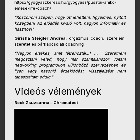
https://gyogyaszkereso.hu/gyogyasz/pusztai-aniko-
emese-life-coach/
"Köszönöm szépen, hogy ott lehettem, figyelmes, nyitott
közegben! Az előadás kiváló volt, nagyon informatív és
hasznos!"
Girisha Steigler Andrea
, orgazmus coach, szerelem,
szeretet és párkapcsolati coaching
"Nagyon értékes, amit létrehoztál...! ... Szeretném
megosztani veled, hogy már számtalanszor voltam
networking programokon különböző szervezésben és
ilyen vagy hasonló érdeklődést, visszajelzést nem
tapasztaltam eddig."
Videós vélemények
Beck Zsuzsanna – Chromatest