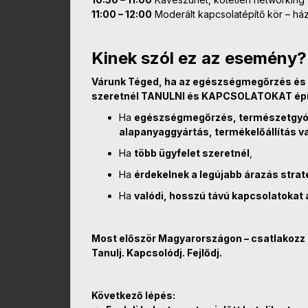
11:00 – 12:00
Moderált kapcsolatépítő kör – há
Kinek szól ez az esemény?
Várunk Téged, ha az egészségmegőrzés és 
szeretnél TANULNI és KAPCSOLATOKAT épí
Ha
egészségmegőrzés, természetgyógy
alapanyaggyártás, termékelőállítás v
Ha
több ügyfelet szeretnél
,
Ha
érdekelnek a legújabb árazás strat
Ha
valódi, hosszú távú kapcsolatokat 
Most először Magyarországon – csatlakozz 
Tanulj. Kapcsolódj. Fejlődj.
Következő lépés: