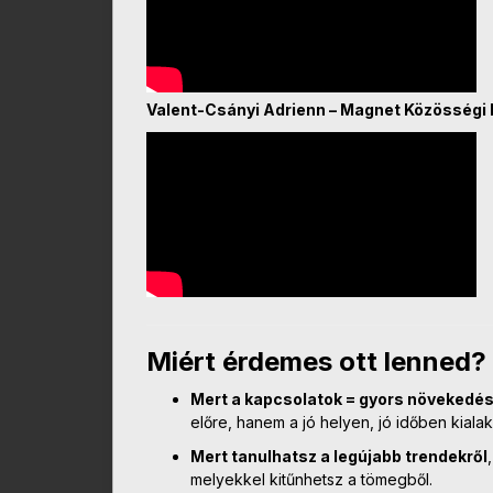
Valent-Csányi Adrienn – Magnet Közösségi
Miért érdemes ott lenned?
Mert a kapcsolatok = gyors növekedés
előre, hanem a jó helyen, jó időben kialak
Mert tanulhatsz a legújabb trendekről
melyekkel kitűnhetsz a tömegből.