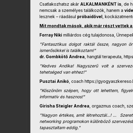
Csatlakozhatsz akár
ALKALMANKÉNT is
, de 
nemcsak a személyes találkozók, hanem a
vid
lesznek – ráadásul
próbaidővel
, kockázatment
Mit mondtak mások, akik már részt vettek 
Forray Niki
milliárdos cég tulajdonosa, Ünnepe
"Fantasztikus dolgot raktál össze, nagyon ö
ismerősökkel is
találkoztam!"
dr. Gombkötő Andrea
, hangtál terapeuta, htt
"Kedves Andika! Nagyszerű volt a szervezés
tehetséged van ehhez!"
Pusztai Anikó
, coach https://gyogyaszkereso
"Köszönöm szépen, hogy ott lehettem, figyel
informatív és hasznos!"
Girisha Steigler Andrea
, orgazmus coach, sze
"Nagyon értékes, amit létrehoztál...! ... Sze
networking programokon különböző szervezésbe
tapasztaltam eddig."