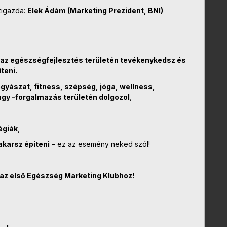
zigazda:
Elek Ádám (Marketing Prezident, BNI)
az egészségfejlesztés területén tevékenykedsz és
teni.
ászat, fitness, szépség, jóga, wellness,
agy -forgalmazás területén dolgozol
,
égiák
,
akarsz építeni
– ez az esemény neked szól!
az első Egészség Marketing Klubhoz!