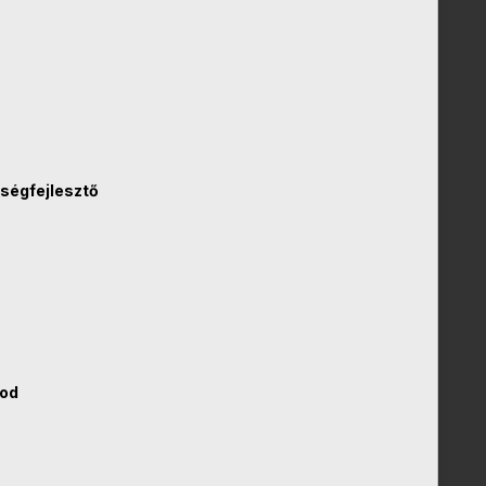
ségfejlesztő
ood