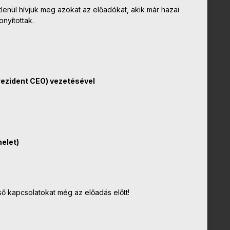
enül hívjuk meg azokat az előadókat, akik már hazai
nyítottak.
rezident CEO) vezetésével
melet)
ső kapcsolatokat még az előadás előtt!