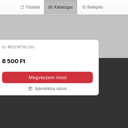
Főoldal
Katalógus
Belépés
RÉSZVÉTELI DÍJ
8 500 Ft
Megveszem most
Ajándékba adom