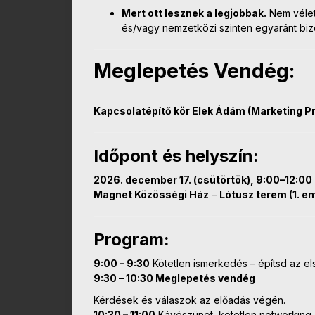
Mert ott lesznek a legjobbak.
Nem véletl
és/vagy nemzetközi szinten egyaránt bizo
Meglepetés Vendég:
Kapcsolatépítő kör Elek Ádám (Marketing P
Időpont és helyszín:
2026. december 17. (csütörtök), 9:00–12:00
Magnet Közösségi Ház
–
Lótusz terem (1. e
Program:
9:00 – 9:30
Kötetlen ismerkedés – építsd az el
9:30 – 10:30 Meglepetés vendég
Kérdések és válaszok az előadás végén.
10:30 – 11:00
Kávészünet, kötetlen networking