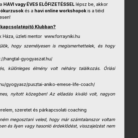
ha
HAVI vagy ÉVES ELŐFIZETÉSSEL
lépsz be, akkor
eókurzusok
és a
havi online workshopok
is a tiéid
esen!
a kapcsolatépítő Klubban?
k Háza, üzleti mentor www.forrayniki.hu
rülök, hogy
személyesen is megismerhettelek, és hogy
ps://hangtal-gyogyaszat.hu/
, különleges élmény volt néhány találkozás. Óriási
.hu/gyogyasz/pusztai-aniko-emese-life-coach/
mes, nyitott közegben! Az előadás kiváló volt, nagyon
relem, szeretet és párkapcsolati coaching
retném megosztani veled, hogy már számtalanszor voltam
n és ilyen vagy hasonló érdeklődést, visszajelzést nem