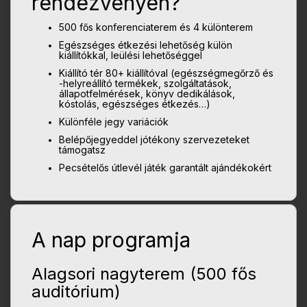
rendezvényen?
500 fős konferenciaterem és 4 különterem
Egészséges étkezési lehetőség külön
kiállítókkal, leülési lehetőséggel
Kiállító tér 80+ kiállítóval (egészségmegőrző és
-helyreállító termékek, szolgáltatások,
állapotfelmérések, könyv dedikálások,
kóstolás, egészséges étkezés…)
Különféle jegy variációk
Belépőjegyeddel jótékony szervezeteket
támogatsz
Pecsételős útlevél játék garantált ajándékokért
A nap programja
Alagsori nagyterem (500 fős
auditórium)