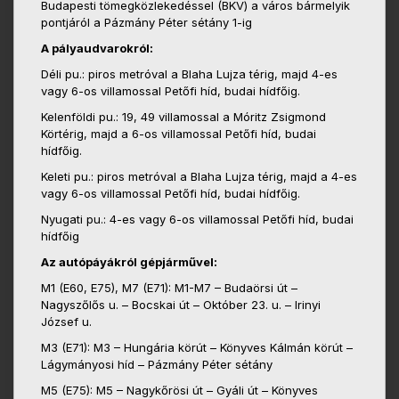
Budapesti tömegközlekedéssel (BKV) a város bármelyik
pontjáról a Pázmány Péter sétány 1-ig
A pályaudvarokról:
Déli pu.: piros metróval a Blaha Lujza térig, majd 4-es
vagy 6-os villamossal Petőfi híd, budai hídfőig.
Kelenföldi pu.: 19, 49 villamossal a Móritz Zsigmond
Körtérig, majd a 6-os villamossal Petőfi híd, budai
hídfőig.
Keleti pu.: piros metróval a Blaha Lujza térig, majd a 4-es
vagy 6-os villamossal Petőfi híd, budai hídfőig.
Nyugati pu.: 4-es vagy 6-os villamossal Petőfi híd, budai
hídfőig
Az autópáyákról gépjárművel:
M1 (E60, E75), M7 (E71): M1-M7 – Budaörsi út –
Nagyszőlős u. – Bocskai út – Október 23. u. – Irinyi
József u.
M3 (E71): M3 – Hungária körút – Könyves Kálmán körút –
Lágymányosi híd – Pázmány Péter sétány
M5 (E75): M5 – Nagykőrösi út – Gyáli út – Könyves