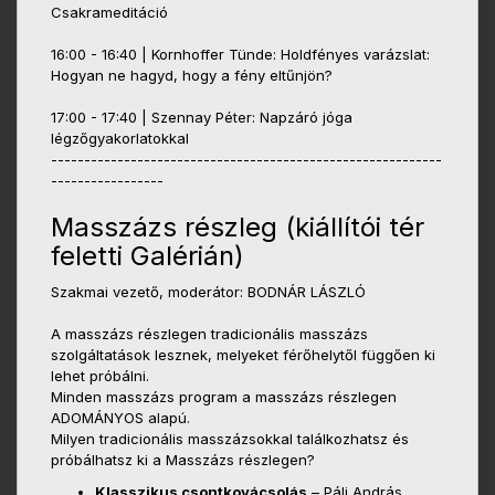
Csakrameditáció
16:00 - 16:40 | Kornhoffer Tünde: Holdfényes varázslat:
Hogyan ne hagyd, hogy a fény eltűnjön?
17:00 - 17:40 | Szennay Péter: Napzáró jóga
légzőgyakorlatokkal
-----------------------------------------------------------
-----------------
Masszázs részleg (kiállítói tér
feletti Galérián)
Szakmai vezető, moderátor: BODNÁR LÁSZLÓ
A masszázs részlegen tradicionális masszázs
szolgáltatások lesznek, melyeket férőhelytől függően ki
lehet próbálni.
Minden masszázs program a masszázs részlegen
ADOMÁNYOS alapú.
Milyen tradicionális masszázsokkal találkozhatsz és
próbálhatsz ki a Masszázs részlegen?
Klasszikus csontkovácsolás
– Páli András