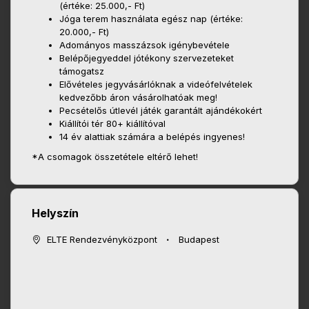
(értéke: 25.000,- Ft)
Jóga terem használata egész nap (értéke:
20.000,- Ft)
Adományos masszázsok igénybevétele
Belépőjegyeddel jótékony szervezeteket
támogatsz
Elővételes jegyvásárlóknak a videófelvételek
kedvezőbb áron vásárolhatóak meg!
Pecsételős útlevél játék garantált ajándékokért
Kiállítói tér 80+ kiállítóval
14 év alattiak számára a belépés ingyenes!
*A csomagok összetétele eltérő lehet!
Helyszín
ELTE Rendezvényközpont
Budapest