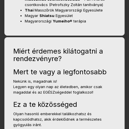
csontkovács (Petrofszky Zoltán tanítványa)
Thai
Masszőrök Magyarországi Egyesülete
Magyar
Shiatsu
Egyesület
Magyarországi
Yumeiho
® terápia
Miért érdemes kilátogatni a
rendezvényre?
Mert te vagy a legfontosabb
Nekünk is, magadnak is!
Legyen egy olyan nap az életedben, amikor csak
magaddal és az EGÉSZségeddel foglalkozol!
Ez a te közösséged
Olyan hasonló emberekkel találkozhatsz és
kapcsolódhatsz, akik érdeklődnek a természetes
gyógyulás iránt.