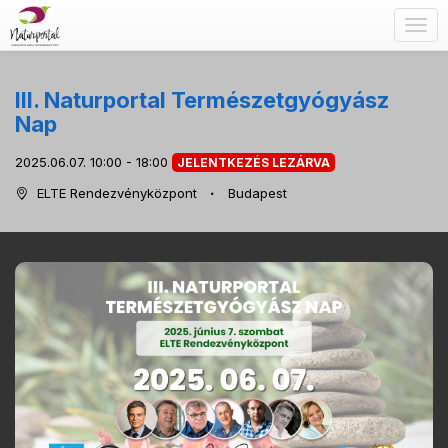
Togg
navig
III. Naturportal Természetgyógyász
Nap
2025.06.07. 10:00 - 18:00
JELENTKEZÉS LEZÁRVA
ELTE Rendezvényközpont
Budapest