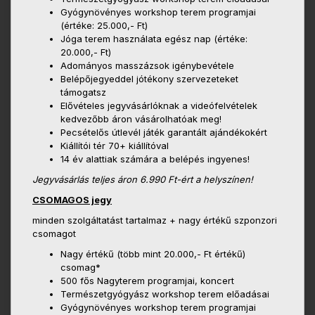
Gyógynövényes workshop terem programjai
(értéke: 25.000,- Ft)
Jóga terem használata egész nap (értéke:
20.000,- Ft)
Adományos masszázsok igénybevétele
Belépőjegyeddel jótékony szervezeteket
támogatsz
Elővételes jegyvásárlóknak a videófelvételek
kedvezőbb áron vásárolhatóak meg!
Pecsételős útlevél játék garantált ajándékokért
Kiállítói tér 70+ kiállítóval
14 év alattiak számára a belépés ingyenes!
Jegyvásárlás teljes áron 6.990 Ft-ért a helyszínen!
CSOMAGOS jegy
minden szolgáltatást tartalmaz + nagy értékű szponzori
csomagot
Nagy értékű (több mint 20.000,- Ft értékű)
csomag*
500 fős Nagyterem programjai, koncert
Természetgyógyász workshop terem előadásai
Gyógynövényes workshop terem programjai