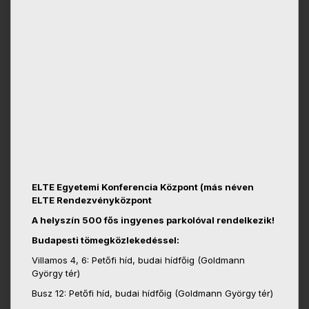
ELTE Egyetemi Konferencia Központ (más néven
ELTE Rendezvényközpont
A helyszín 500 fős ingyenes parkolóval rendelkezik!
Budapesti tömegközlekedéssel:
Villamos 4, 6: Petőfi híd, budai hídfőig (Goldmann
György tér)
Busz 12: Petőfi híd, budai hídfőig (Goldmann György tér)