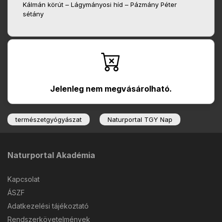
Kálmán körút – Lágymányosi híd – Pázmány Péter
sétány
Jelenleg nem megvásárolható.
természetgyógyászat
Naturportal TGY Nap
Naturportal Akadémia
Kapcsolat
ÁSZF
Adatkezelési tájékoztató
Rendszerkövetelmények