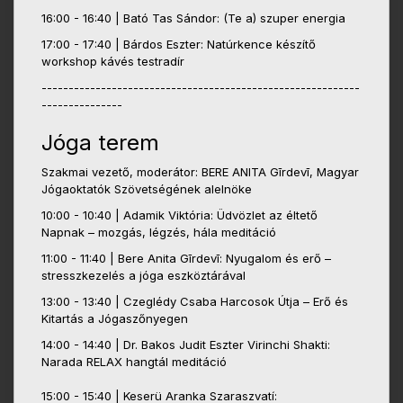
16:00 - 16:40 | Bató Tas Sándor: (Te a) szuper energia
17:00 - 17:40 | Bárdos Eszter: Natúrkence készítő
workshop kávés testradír
-----------------------------------------------------------
---------------
Jóga terem
Szakmai vezető, moderátor: BERE ANITA Gīrdevī, Magyar
Jógaoktatók Szövetségének alelnöke
10:00 - 10:40 | Adamik Viktória: Üdvözlet az éltető
Napnak – mozgás, légzés, hála meditáció
11:00 - 11:40 | Bere Anita Gīrdevī: Nyugalom és erő –
stresszkezelés a jóga eszköztárával
13:00 - 13:40 | Czeglédy Csaba Harcosok Útja – Erő és
Kitartás a Jógaszőnyegen
14:00 - 14:40 | Dr. Bakos Judit Eszter Virinchi Shakti:
Narada RELAX hangtál meditáció
15:00 - 15:40 | Keserü Aranka Szaraszvatí: