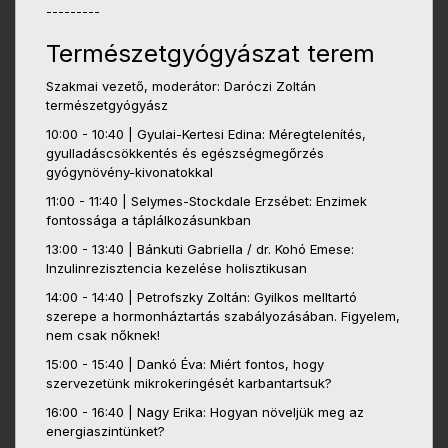
---------
Természetgyógyászat terem
Szakmai vezető, moderátor: Daróczi Zoltán
természetgyógyász
10:00 - 10:40 | Gyulai-Kertesi Edina: Méregtelenítés,
gyulladáscsökkentés és egészségmegőrzés
gyógynövény-kivonatokkal
11:00 - 11:40 | Selymes-Stockdale Erzsébet: Enzimek
fontossága a táplálkozásunkban
13:00 - 13:40 | Bánkuti Gabriella / dr. Kohó Emese:
Inzulinrezisztencia kezelése holisztikusan
14:00 - 14:40 | Petrofszky Zoltán: Gyilkos melltartó
szerepe a hormonháztartás szabályozásában. Figyelem,
nem csak nőknek!
15:00 - 15:40 | Dankó Éva: Miért fontos, hogy
szervezetünk mikrokeringését karbantartsuk?
16:00 - 16:40 | Nagy Erika: Hogyan növeljük meg az
energiaszintünket?