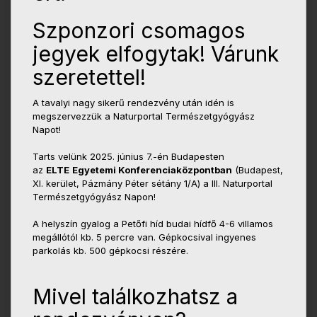
Szponzori csomagos
jegyek elfogytak! Várunk
szeretettel!
A tavalyi nagy sikerű rendezvény után idén is
megszervezzük a Naturportal Természetgyógyász
Napot!
Tarts velünk 2025. június 7.-én Budapesten
az
ELTE
Egyetemi Konferenciaközpontban
(Budapest,
XI. kerület, Pázmány Péter sétány 1/A) a III. Naturportal
Természetgyógyász Napon!
A helyszín gyalog a Petőfi híd budai hídfő 4-6 villamos
megállótól kb. 5 percre van. Gépkocsival ingyenes
parkolás kb. 500 gépkocsi részére.
Mivel találkozhatsz a