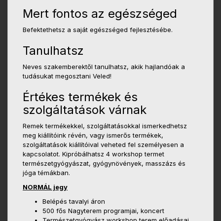
Mert fontos az egészséged
Befektethetsz a saját egészséged fejlesztésébe.
Tanulhatsz
Neves szakemberektől tanulhatsz, akik hajlandóak a
tudásukat megosztani Veled!
Értékes termékek és
szolgáltatások várnak
Remek termékekkel, szolgáltatásokkal ismerkedhetsz
meg kiállítóink révén, vagy ismerős termékek,
szolgáltatások kiállítóival veheted fel személyesen a
kapcsolatot. Kipróbálhatsz 4 workshop termet
természetgyógyászat, gyógynövények, masszázs és
jóga témákban.
NORMÁL jegy
Belépés tavalyi áron
500 fős Nagyterem programjai, koncert
Természetgyógyász workshop terem előadásai