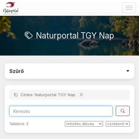
Togg
navig
Naturportal TGY Nap
Szűrő
Címke: Naturportal TGY Nap
Találatok:
3