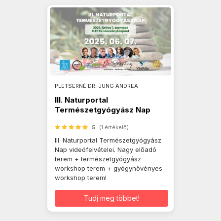
PLETSERNÉ DR. JUNG ANDREA
III. Naturportal
Természetgyógyász Nap
videók
5
(1 értékelő)
III. Naturportal Természetgyógyász
Nap videófelvételei. Nagy előadó
terem + természetgyógyász
workshop terem + gyógynövényes
workshop terem!
Tudj meg többet!