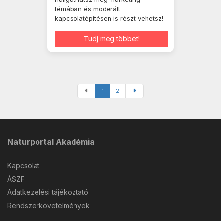
témában és moderált
kapcsolatépítésen is részt vehetsz!
Tudj meg többet!
1
2
Naturportal Akadémia
Kapcsolat
ÁSZF
Adatkezelési tájékoztató
Rendszerkövetelmények