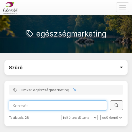
Togg
navig
egészségmarketing
Szűrő
Címke: egészségmarketing
Találatok:
28