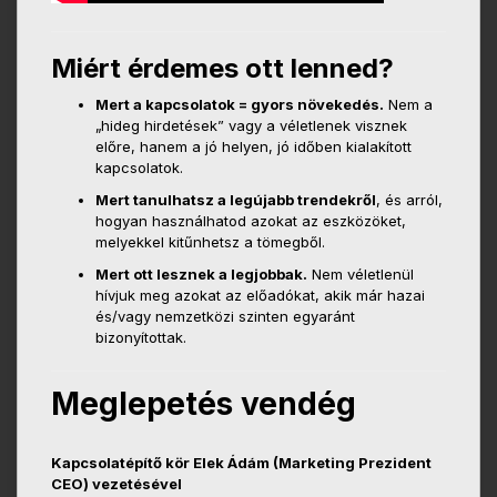
Miért érdemes ott lenned?
Mert a kapcsolatok = gyors növekedés.
Nem a
„hideg hirdetések” vagy a véletlenek visznek
előre, hanem a jó helyen, jó időben kialakított
kapcsolatok.
Mert tanulhatsz a legújabb trendekről
, és arról,
hogyan használhatod azokat az eszközöket,
melyekkel kitűnhetsz a tömegből.
Mert ott lesznek a legjobbak.
Nem véletlenül
hívjuk meg azokat az előadókat, akik már hazai
és/vagy nemzetközi szinten egyaránt
bizonyítottak.
Meglepetés vendég
Kapcsolatépítő kör Elek Ádám (Marketing Prezident
CEO) vezetésével