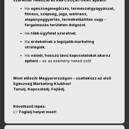
szeretnél TANULNI és KAPCSOLATOKAT építeni.
Ha
egészségmegőrzés, természetgyógyászat,
fitness, szépség, jóga, wellness,
alapanyaggyártás, termékelőállítás vagy -
forgalmazás területén dolgozol
,
Ha
több ügyfelet szeretnél
,
Ha
érdekelnek a legújabb marketing
stratégiák
,
Ha
valódi, hosszú távú kapcsolatokat akarsz
építeni
– ez az esemény neked szól!
Most először Magyarországon – csatlakozz az első
Egészség Marketing Klubhoz!
Tanulj. Kapcsolódj. Fejlődj.
Következő lépés:
👉
Foglalj helyet most!