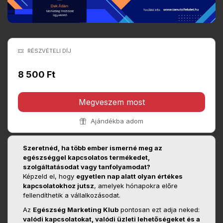
RÉSZVÉTELI DÍJ
8 500 Ft
Megveszem most
Ajándékba adom
Szeretnéd, ha több ember ismerné meg az
egészséggel kapcsolatos termékedet,
szolgáltatásodat vagy tanfolyamodat?
Képzeld el, hogy
egyetlen nap alatt olyan értékes
kapcsolatokhoz jutsz
, amelyek hónapokra előre
fellendíthetik a vállalkozásodat.
Az
Egészség Marketing Klub
pontosan ezt adja neked:
valódi kapcsolatokat, valódi üzleti lehetőségeket és a