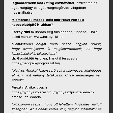
legmodernebb marketing eszközöket
, amiket ma az
egészségügy és egészségmegőrzés világában
használhatsz.
Mit mondtak mások, akik már részt vettek a
kapcsolatépítő Klubban?
Forray Niki
milliárdos cég tulajdonosa, Ünnepek Háza,
üzleti mentor www.forrayniki.hu
"Fantasztikus dolgot raktál össze, nagyon örülök,
hogy
személyesen is megismerhettelek, és hogy
ismerősökkel is
találkoztam!"
dr. Gombkötő Andrea
, hangtál terapeuta,
https://hangtal-gyogyaszat.hu/
"Kedves Andika! Nagyszerű volt a szervezés, különleges
élmény volt néhány találkozás. Óriási tehetséged van
ehhez!"
Pusztai Anikó
, coach
https://gyogyaszkereso.hu/gyogyasz/pusztai-aniko-
emese-life-coach/
"Köszönöm szépen, hogy ott lehettem, figyelmes, nyitott
közegben! Az előadás kiváló volt, nagyon informatív és