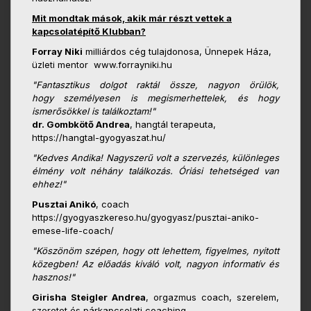
Mit mondtak mások, akik már részt vettek a
kapcsolatépítő Klubban?
Forray Niki
milliárdos cég tulajdonosa, Ünnepek Háza,
üzleti mentor www.forrayniki.hu
"Fantasztikus dolgot raktál össze, nagyon örülök,
hogy
személyesen is megismerhettelek, és hogy
ismerősökkel is
találkoztam!"
dr. Gombkötő Andrea
, hangtál terapeuta,
https://hangtal-gyogyaszat.hu/
"Kedves Andika! Nagyszerű volt a szervezés, különleges
élmény volt néhány találkozás. Óriási tehetséged van
ehhez!"
Pusztai Anikó
, coach
https://gyogyaszkereso.hu/gyogyasz/pusztai-aniko-
emese-life-coach/
"Köszönöm szépen, hogy ott lehettem, figyelmes, nyitott
közegben! Az előadás kiváló volt, nagyon informatív és
hasznos!"
Girisha Steigler Andrea
, orgazmus coach, szerelem,
szeretet és párkapcsolati coaching