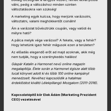
válni, pedig a változáshoz minden szinten
változtatásokra van szükség!
A marketing egyik kulcsa, hogy merjünk varázsolni,
változtatni, valami meghökkentőt csinálni!
Ám a varázslat bűvésztrükk csupán, vagy valódi és
mélyre ható?
A pálca melyik vége varázsol? A fekete, vagy a fehér?
Hogy lehetünk igazi fehér mágusok ezen a területen?
Az előadás elegendő erőt ad majd azoknak, akik még
nem tudják, hogy a szerénykedés halálos!
Gáspár Katalin a Harmonet nevű online magazin
megalapítója. Élete során a Harmonet égisze alatt több
tucat könyvet adott ki és több 100 online kampányt
menedzselt. Nevéhez kapcsolódik a hatalmas
érdeklődést kiváltó Lélekpillangó Mozgalom (2011-2016).
Kapcsolatépítő kör Elek Ádám (Marketing Prezident
CEO) vezetésével