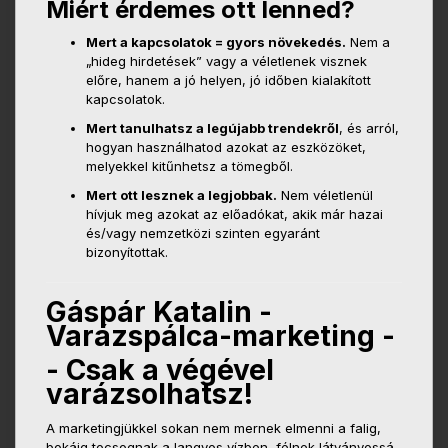
Miért érdemes ott lenned?
Mert a kapcsolatok = gyors növekedés.
Nem a
„hideg hirdetések” vagy a véletlenek visznek
előre, hanem a jó helyen, jó időben kialakított
kapcsolatok.
Mert tanulhatsz a legújabb trendekről
, és arról,
hogyan használhatod azokat az eszközöket,
melyekkel kitűnhetsz a tömegből.
Mert ott lesznek a legjobbak.
Nem véletlenül
hívjuk meg azokat az előadókat, akik már hazai
és/vagy nemzetközi szinten egyaránt
bizonyítottak.
Gáspár Katalin -
Varázspálca-marketing -
- Csak a végével
varázsolhatsz!
A marketingjükkel sokan nem mernek elmenni a falig,
bokáig tocsognak a langyos vízben, félnek látványossá