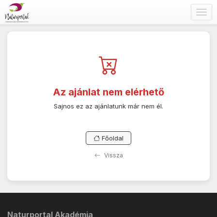
Togg
navig
Az ajánlat nem elérhető
Sajnos ez az ajánlatunk már nem él.
Főoldal
Vissza
Naturportal Akadémia