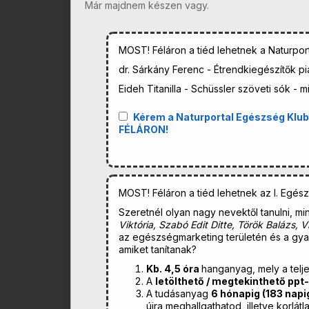
Már majdnem készen vagy.
MOST! Féláron a tiéd lehetnek a Naturpor
dr. Sárkány Ferenc - Étrendkiegészítők pia
Eideh Titanilla - Schüssler szöveti sók - m
Kérem a Naturportal Egészség Klub (
FÉLÁRON!
MOST! Féláron a tiéd lehetnek az I. Egés
Szeretnél olyan nagy nevektől tanulni, mi
Viktória, Szabó Edit Ditte, Török Balázs, 
az egészségmarketing területén és a gya
amiket tanítanak?
Kb. 4,5 óra
hanganyag, mely a telj
A
letölthető / megtekinthető ppt
A tudásanyag
6 hónapig (183 napi
újra meghallgathatod, illetve korlát