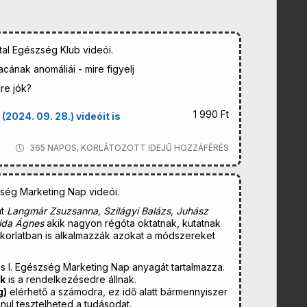
tal Egészség Klub videói.
cának anomáliái - mire figyelj
ire jók?
1 990 Ft
2024. 09. 28.) videóit is
365 NAPOS, KORLÁTOZOTT IDEJŰ HOZZÁFÉRÉS
zség Marketing Nap videói.
nt
Langmár Zsuzsanna, Szilágyi Balázs, Juhász
Vida Ágnes
akik nagyon régóta oktatnak, kutatnak
korlatban is alkalmazzák azokat a módszereket
es I. Egészség Marketing Nap anyagát tartalmazza.
-k
is a rendelkezésedre állnak.
g)
elérhető a számodra, ez idő alatt bármennyiszer
lanul tesztelheted a tudásodat.