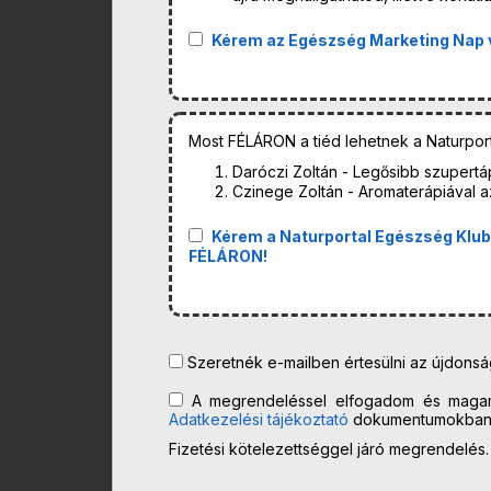
Kérem az Egészség Marketing Nap v
Most FÉLÁRON a tiéd lehetnek a Naturporta
Daróczi Zoltán - Legősibb szupertá
Czinege Zoltán - Aromaterápiával 
Kérem a Naturportal Egészség Klub (2
FÉLÁRON!
Szeretnék e-mailben értesülni az újdonságo
A megrendeléssel elfogadom és maga
Adatkezelési tájékoztató
dokumentumokban l
Fizetési kötelezettséggel járó megrendelés.