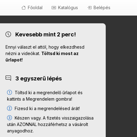
Főoldal
Katalógus
Belépés
Kevesebb mint 2 perc!
Ennyi választ el attól, hogy elkezdhesd
nézni a videókat.
Töltsd ki most az
űrlapot!
3 egyszerű lépés
Töltsd ki a megrendelő űrlapot és
kattints a Megrendelem gombra!
Fizesd ki a megrendelésed árát!
Készen vagy. A fizetés visszaigazolása
után AZONNAL hozzáférhetsz a vásárolt
anyagodhoz.