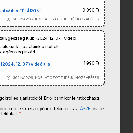
9 990 Ft
ideóit is FÉLÁRON!
365 NAPOS, KORLÁTOZOTT IDEJŰ HOZZÁFÉRÉS
l Egészség Klub (2024. 12. 07.) videói.
plálékunk – barátaink a méhek
az egészségünkért
1 990 Ft
024. 12. 07.) videóit is
365 NAPOS, KORLÁTOZOTT IDEJŰ HOZZÁFÉRÉS
król és ajánlatokról. Erről bármikor leiratkozhatsz.
mra kötelező érvényűnek tekintem az
ÁSZF
és az
eírtakat.
*