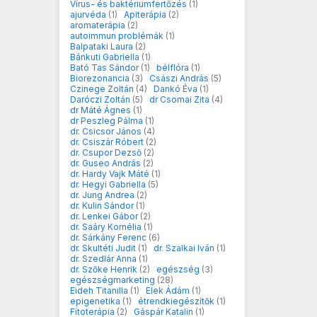
Vírus- és baktériumfertőzés
(1)
ajurvéda
(1)
Apiterápia
(2)
aromaterápia
(2)
autoimmun problémák
(1)
Balpataki Laura
(2)
Bánkuti Gabriella
(1)
Bató Tas Sándor
(1)
bélflóra
(1)
Biorezonancia
(3)
Császi András
(5)
Czinege Zoltán
(4)
Dankó Éva
(1)
Daróczi Zoltán
(5)
dr Csomai Zita
(4)
dr Máté Ágnes
(1)
dr Peszleg Pálma
(1)
dr. Csicsor János
(4)
dr. Csiszár Róbert
(2)
dr. Csupor Dezső
(2)
dr. Guseo András
(2)
dr. Hardy Vajk Máté
(1)
dr. Hegyi Gabriella
(5)
dr. Jung Andrea
(2)
dr. Kulin Sándor
(1)
dr. Lenkei Gábor
(2)
dr. Saáry Kornélia
(1)
dr. Sárkány Ferenc
(6)
dr. Skultéti Judit
(1)
dr. Szalkai Iván
(1)
dr. Szedlár Anna
(1)
dr. Szőke Henrik
(2)
egészség
(3)
egészségmarketing
(28)
Eideh Titanilla
(1)
Elek Ádám
(1)
epigenetika
(1)
étrendkiegészítők
(1)
Fitoterápia
(2)
Gáspár Katalin
(1)