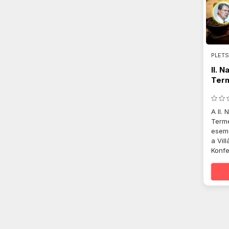
PLETS
II. N
Ter
2024
A II. 
Termé
esemé
a Vill
Konfe