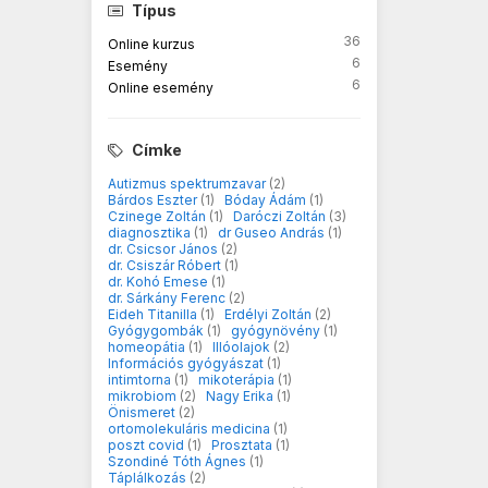
Típus
36
Online kurzus
6
Esemény
6
Online esemény
Címke
Autizmus spektrumzavar
(2)
Bárdos Eszter
(1)
Bóday Ádám
(1)
Czinege Zoltán
(1)
Daróczi Zoltán
(3)
diagnosztika
(1)
dr Guseo András
(1)
dr. Csicsor János
(2)
dr. Csiszár Róbert
(1)
dr. Kohó Emese
(1)
dr. Sárkány Ferenc
(2)
Eideh Titanilla
(1)
Erdélyi Zoltán
(2)
Gyógygombák
(1)
gyógynövény
(1)
homeopátia
(1)
Illóolajok
(2)
Információs gyógyászat
(1)
intimtorna
(1)
mikoterápia
(1)
mikrobiom
(2)
Nagy Erika
(1)
Önismeret
(2)
ortomolekuláris medicina
(1)
poszt covid
(1)
Prosztata
(1)
Szondiné Tóth Ágnes
(1)
Táplálkozás
(2)