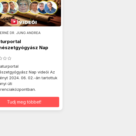
ERNÉ DR. JUNG ANDREA
aturportal
mészetgyógyász Nap
.06.02.
Naturportal
szetgyógyász Nap videói Az
nyt 2024. 06. 02.-án tartottuk
ányi úti
renciaközpontban.
Tudj meg többet!