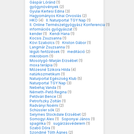
Gáspár Lóránd
(1)
gyógynövények
(2)
Gyulai Kertesi Edina
(3)
Hagyományos Kínai Orvoslás
(2)
HKO
(4)
II. Naturportal TGY Nap
(1)
II. Online Természetgyógyász Konferencia
(1)
információs gyógyászat
(1)
kender
(1)
Kendi Hana
(1)
Kocsis Zsuzsanna
(1)
Kövi Szabolcs
(1)
Kriston Gábor
(1)
Langmár Zsuzsanna
(1)
légúti fertőzések
(1)
meditáció
(2)
mikrobiom
(1)
Mosolygó-Marján Erzsébet
(1)
moxa terápia
(1)
Mózesné Szikora Hilda
(4)
natúrkozmetikum
(1)
Naturportal Egészség Klub
(5)
Naturportal TGY Nap
(3)
Nebehaj Vanda
(1)
Németh-Pető Regina
(1)
Petővári Bence
(3)
Petrofszky Zoltán
(1)
Radványi Noémi
(2)
Schüssler sók
(2)
Selymes Stockdale Erzsébet
(2)
Somogyi Alex
(1)
Soponyai János
(1)
spagírika
(1)
sugárzásvédelem
(1)
Szabó Dóra
(1)
Szondiné Tóth Ágnes
(2)