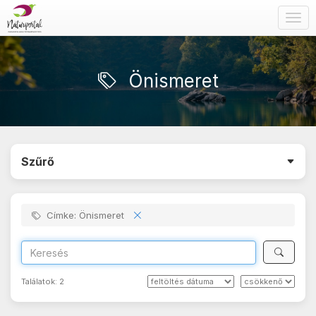
Togg
navig
Önismeret
Szűrő
Címke: Önismeret
Találatok:
2