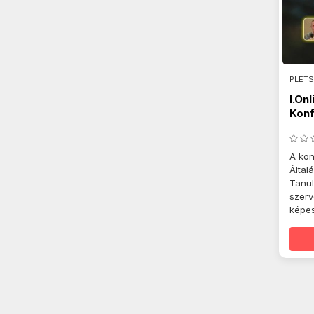
PLETS
I.On
Konf
A kon
Által
Tanul
szerv
képes