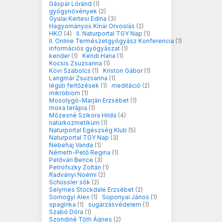
Gáspár Lóránd
(1)
gyógynövények
(2)
Gyulai Kertesi Edina
(3)
Hagyományos Kínai Orvoslás
(2)
HKO
(4)
II. Naturportal TGY Nap
(1)
II. Online Természetgyógyász Konferencia
(1)
információs gyógyászat
(1)
kender
(1)
Kendi Hana
(1)
Kocsis Zsuzsanna
(1)
Kövi Szabolcs
(1)
Kriston Gábor
(1)
Langmár Zsuzsanna
(1)
légúti fertőzések
(1)
meditáció
(2)
mikrobiom
(1)
Mosolygó-Marján Erzsébet
(1)
moxa terápia
(1)
Mózesné Szikora Hilda
(4)
natúrkozmetikum
(1)
Naturportal Egészség Klub
(5)
Naturportal TGY Nap
(3)
Nebehaj Vanda
(1)
Németh-Pető Regina
(1)
Petővári Bence
(3)
Petrofszky Zoltán
(1)
Radványi Noémi
(2)
Schüssler sók
(2)
Selymes Stockdale Erzsébet
(2)
Somogyi Alex
(1)
Soponyai János
(1)
spagírika
(1)
sugárzásvédelem
(1)
Szabó Dóra
(1)
Szondiné Tóth Ágnes
(2)