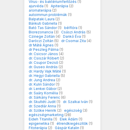
Vírus- és baktériumfertőzés
(1)
ajurvéda
(1)
Apiterápia
(2)
aromaterápia
(2)
autoimmun problémák
(1)
Balpataki Laura
(2)
Bánkuti Gabriella
(1)
Bató Tas Sándor
(1)
bélflóra
(1)
Biorezonancia
(3)
Császi András
(5)
Czinege Zoltán
(4)
Dankó Éva
(1)
Daróczi Zoltán
(5)
dr Csomai Zita
(4)
dr Máté Ágnes
(1)
dr Peszleg Pálma
(1)
dr. Csicsor János
(4)
dr. Csiszár Róbert
(2)
dr. Csupor Dezső
(2)
dr. Guseo András
(2)
dr. Hardy Vajk Máté
(1)
dr. Hegyi Gabriella
(5)
dr. Jung Andrea
(2)
dr. Kulin Sándor
(1)
dr. Lenkei Gábor
(2)
dr. Saáry Kornélia
(1)
dr. Sárkány Ferenc
(6)
dr. Skultéti Judit
(1)
dr. Szalkai Iván
(1)
dr. Szedlár Anna
(1)
dr. Szőke Henrik
(2)
egészség
(3)
egészségmarketing
(28)
Eideh Titanilla
(1)
Elek Ádám
(1)
epigenetika
(1)
étrendkiegészítők
(1)
Fitoterápia
(2)
Gáspár Katalin
(1)