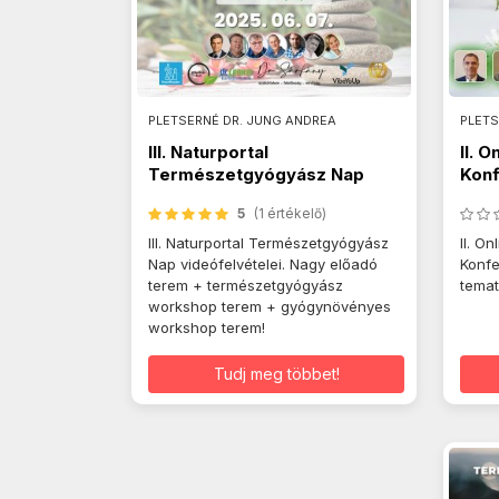
PLETSERNÉ DR. JUNG ANDREA
PLETS
III. Naturportal
II. 
Természetgyógyász Nap
Konf
videók
5
(1 értékelő)
III. Naturportal Természetgyógyász
II. O
Nap videófelvételei. Nagy előadó
Konfe
terem + természetgyógyász
temat
workshop terem + gyógynövényes
workshop terem!
Tudj meg többet!