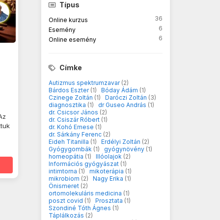
Típus
36
Online kurzus
6
Esemény
6
Online esemény
Címke
Autizmus spektrumzavar
(2)
Bárdos Eszter
(1)
Bóday Ádám
(1)
Czinege Zoltán
(1)
Daróczi Zoltán
(3)
diagnosztika
(1)
dr Guseo András
(1)
dr. Csicsor János
(2)
Az
dr. Csiszár Róbert
(1)
ttuk
dr. Kohó Emese
(1)
dr. Sárkány Ferenc
(2)
Eideh Titanilla
(1)
Erdélyi Zoltán
(2)
Gyógygombák
(1)
gyógynövény
(1)
homeopátia
(1)
Illóolajok
(2)
Információs gyógyászat
(1)
intimtorna
(1)
mikoterápia
(1)
mikrobiom
(2)
Nagy Erika
(1)
Önismeret
(2)
ortomolekuláris medicina
(1)
poszt covid
(1)
Prosztata
(1)
Szondiné Tóth Ágnes
(1)
Táplálkozás
(2)