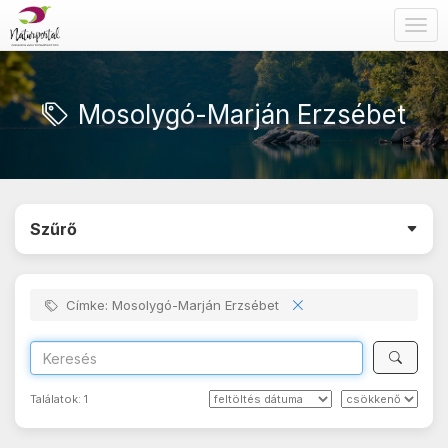
Togg
navig
Mosolygó-Marján Erzsébet
Szűrő
Címke: Mosolygó-Marján Erzsébet
Találatok:
1