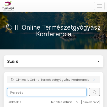
Togg
navig
II. Online Természetgyógyász
Konferencia
Szűrő
Címke: II. Online Természetgyógyász Konferencia
Találatok:
1