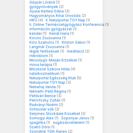
Gáspár Lóránd
(1)
gyógynövények
(2)
Gyulai Kertesi Edina
(3)
Hagyományos Kínai Orvoslás
(2)
HKO
(4)
II. Naturportal TGY Nap
(1)
II. Online Természetgyógyász Konferencia
(1)
információs gyógyászat
(1)
kender
(1)
Kendi Hana
(1)
Kocsis Zsuzsanna
(1)
Kövi Szabolcs
(1)
Kriston Gábor
(1)
Langmár Zsuzsanna
(1)
légúti fertőzések
(1)
meditáció
(2)
mikrobiom
(1)
Mosolygó-Marján Erzsébet
(1)
moxa terápia
(1)
Mózesné Szikora Hilda
(4)
natúrkozmetikum
(1)
Naturportal Egészség Klub
(5)
Naturportal TGY Nap
(3)
Nebehaj Vanda
(1)
Németh-Pető Regina
(1)
Petővári Bence
(3)
Petrofszky Zoltán
(1)
Radványi Noémi
(2)
Schüssler sók
(2)
Selymes Stockdale Erzsébet
(2)
Somogyi Alex
(1)
Soponyai János
(1)
spagírika
(1)
sugárzásvédelem
(1)
Szabó Dóra
(1)
Szondiné Tóth Ágnes
(2)