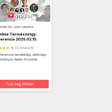
ERNÉ DR. JUNG ANDREA
Online Természetgy.
erencia 2025.02.15.
5
(22 értékelő)
ferencia tematikája, altémája:
mányos Keleti Orvoslás
Tudj meg többet!