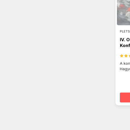
PLETS
IV. 
Konf
A kon
Hagyo