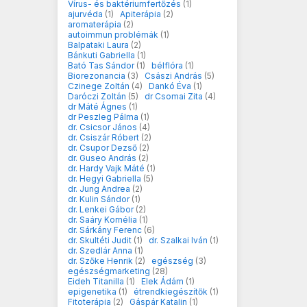
Vírus- és baktériumfertőzés
(1)
ajurvéda
(1)
Apiterápia
(2)
aromaterápia
(2)
autoimmun problémák
(1)
Balpataki Laura
(2)
Bánkuti Gabriella
(1)
Bató Tas Sándor
(1)
bélflóra
(1)
Biorezonancia
(3)
Császi András
(5)
Czinege Zoltán
(4)
Dankó Éva
(1)
Daróczi Zoltán
(5)
dr Csomai Zita
(4)
dr Máté Ágnes
(1)
dr Peszleg Pálma
(1)
dr. Csicsor János
(4)
dr. Csiszár Róbert
(2)
dr. Csupor Dezső
(2)
dr. Guseo András
(2)
dr. Hardy Vajk Máté
(1)
dr. Hegyi Gabriella
(5)
dr. Jung Andrea
(2)
dr. Kulin Sándor
(1)
dr. Lenkei Gábor
(2)
dr. Saáry Kornélia
(1)
dr. Sárkány Ferenc
(6)
dr. Skultéti Judit
(1)
dr. Szalkai Iván
(1)
dr. Szedlár Anna
(1)
dr. Szőke Henrik
(2)
egészség
(3)
egészségmarketing
(28)
Eideh Titanilla
(1)
Elek Ádám
(1)
epigenetika
(1)
étrendkiegészítők
(1)
Fitoterápia
(2)
Gáspár Katalin
(1)