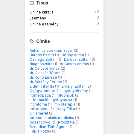
Típus
36
Online kurzus
6
Esemény
6
Online esemény
Címke
Autizmus spektrumzavar
(2)
Bárdos Eszter
(1)
Bóday Ádám
(1)
Czinege Zoltán
(1)
Daróczi Zoltán
(3)
diagnosztika
(1)
dr Guseo András
(1)
dr. Csicsor János
(2)
dr. Csiszár Róbert
(1)
dr. Kohó Emese
(1)
dr. Sárkány Ferenc
(2)
Eideh Titanilla
(1)
Erdélyi Zoltán
(2)
Gyógygombák
(1)
gyógynövény
(1)
homeopátia
(1)
Illóolajok
(2)
Információs gyógyászat
(1)
intimtorna
(1)
mikoterápia
(1)
mikrobiom
(2)
Nagy Erika
(1)
Önismeret
(2)
ortomolekuláris medicina
(1)
poszt covid
(1)
Prosztata
(1)
Szondiné Tóth Ágnes
(1)
Táplálkozás
(2)