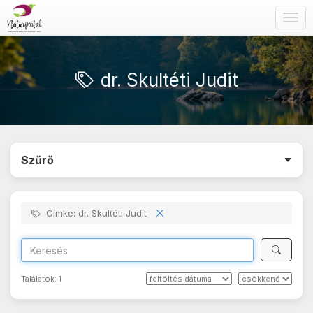
Togg
navig
dr. Skultéti Judit
Szűrő
Címke: dr. Skultéti Judit
Találatok:
1