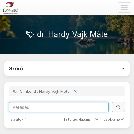
Togg
navig
dr. Hardy Vajk Máté
Szűrő
Címke: dr. Hardy Vajk Máté
Találatok:
1