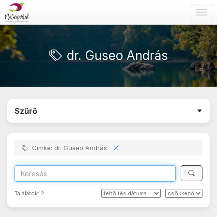
Togg
navig
dr. Guseo András
Szűrő
Címke: dr. Guseo András
Találatok:
2