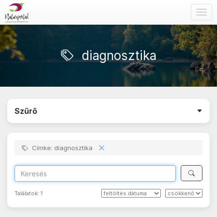
Togg
navig
diagnosztika
Szűrő
Címke: diagnosztika
Találatok:
1