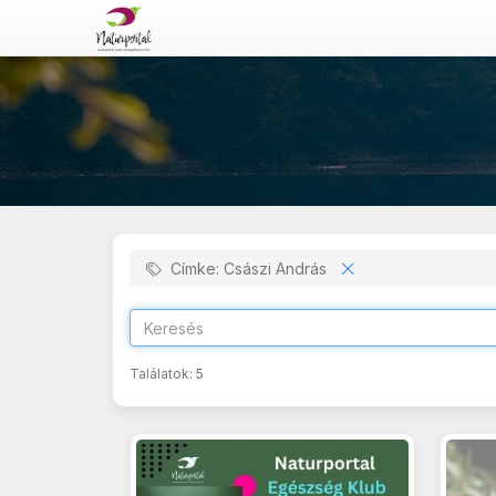
Címke: Császi András
Találatok:
5