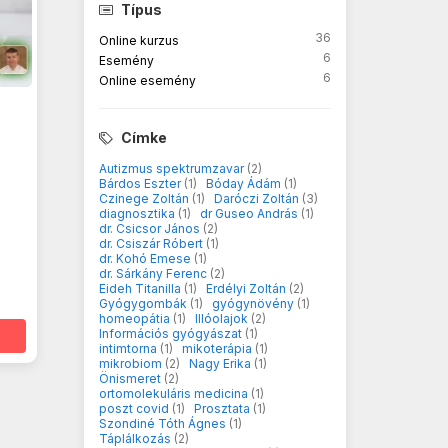
Típus
36
Online kurzus
6
Esemény
6
Online esemény
Címke
Autizmus spektrumzavar
(2)
Bárdos Eszter
(1)
Bóday Ádám
(1)
Czinege Zoltán
(1)
Daróczi Zoltán
(3)
diagnosztika
(1)
dr Guseo András
(1)
dr. Csicsor János
(2)
dr. Csiszár Róbert
(1)
dr. Kohó Emese
(1)
dr. Sárkány Ferenc
(2)
Eideh Titanilla
(1)
Erdélyi Zoltán
(2)
Gyógygombák
(1)
gyógynövény
(1)
homeopátia
(1)
Illóolajok
(2)
Információs gyógyászat
(1)
intimtorna
(1)
mikoterápia
(1)
mikrobiom
(2)
Nagy Erika
(1)
Önismeret
(2)
ortomolekuláris medicina
(1)
poszt covid
(1)
Prosztata
(1)
Szondiné Tóth Ágnes
(1)
Táplálkozás
(2)