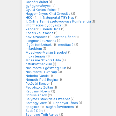
Gáspár Lóránd
(1)
gyógynövények
(2)
Gyulai Kertesi Edina
(3)
Hagyományos Kínai Orvoslás
(2)
HKO
(4)
II. Naturportal TGY Nap
(1)
II. Online Természetgyógyász Konferencia
(1)
információs gyógyászat
(1)
kender
(1)
Kendi Hana
(1)
Kocsis Zsuzsanna
(1)
Kövi Szabolcs
(1)
Kriston Gábor
(1)
Langmár Zsuzsanna
(1)
légúti fertőzések
(1)
meditáció
(2)
mikrobiom
(1)
Mosolygó-Marján Erzsébet
(1)
moxa terápia
(1)
Mózesné Szikora Hilda
(4)
natúrkozmetikum
(1)
Naturportal Egészség Klub
(5)
Naturportal TGY Nap
(3)
Nebehaj Vanda
(1)
Németh-Pető Regina
(1)
Petővári Bence
(3)
Petrofszky Zoltán
(1)
Radványi Noémi
(2)
Schüssler sók
(2)
Selymes Stockdale Erzsébet
(2)
Somogyi Alex
(1)
Soponyai János
(1)
spagírika
(1)
sugárzásvédelem
(1)
Szabó Dóra
(1)
Szondiné Tóth Ágnes
(2)