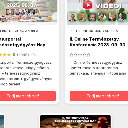
ERNÉ DR. JUNG ANDREA
PLETSERNÉ DR. JUNG ANDREA
Naturportal
II. Online Természetgy.
mészetgyógyász Nap
Konferencia 2023. 09. 30.
ók
5
(1 értékelő)
Naturportal Természetgyógyász
II. Online Természetgyógyász
ideófelvételei. Nagy előadó
Konferencia A konferencia
 + természetgyógyász
tematikája, altémája: Fitoterápia
shop terem + gyógynövényes
hop terem!
Tudj meg többet!
Tudj meg többet!