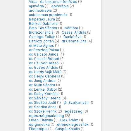
Vírus- és baktériumfertőzés
(1)
ajurvéda
(1)
Apiterápia
(2)
aromaterápia
(2)
autoimmun problémák
(1)
Balpataki Laura
(2)
Bánkuti Gabriella
(1)
Bató Tas Sándor
(1)
bélflóra
(1)
Biorezonancia
(3)
Császi András
(5)
Czinege Zoltán
(4)
Dankó Éva
(1)
Daróczi Zoltán
(5)
dr Csomai Zita
(4)
dr Máté Ágnes
(1)
dr Peszleg Pálma
(1)
dr. Csicsor János
(4)
dr. Csiszár Róbert
(2)
dr. Csupor Dezső
(2)
dr. Guseo András
(2)
dr. Hardy Vajk Máté
(1)
dr. Hegyi Gabriella
(5)
dr. Jung Andrea
(2)
dr. Kulin Sándor
(1)
dr. Lenkei Gábor
(2)
dr. Saáry Kornélia
(1)
dr. Sárkány Ferenc
(6)
dr. Skultéti Judit
(1)
dr. Szalkai Iván
(1)
dr. Szedlár Anna
(1)
dr. Szőke Henrik
(2)
egészség
(3)
egészségmarketing
(28)
Eideh Titanilla
(1)
Elek Ádám
(1)
epigenetika
(1)
étrendkiegészítők
(1)
Fitoterápia
(2)
Gáspár Katalin
(1)