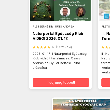
PLETSERNÉ DR. JUNG ANDREA
PLETS
Naturportal Egészség Klub
III. 
VIDEÓI 2026. 01. 17.
Ter
vide
5
(1 értékelő)
2026. 01. 17.-i Naturportal Egészség
III. 
Klub videóit tartalmazza. Császi
Nap v
András és Gyulai-Kertesi Edina
terem
előadása.
work
works
Tudj meg többet!