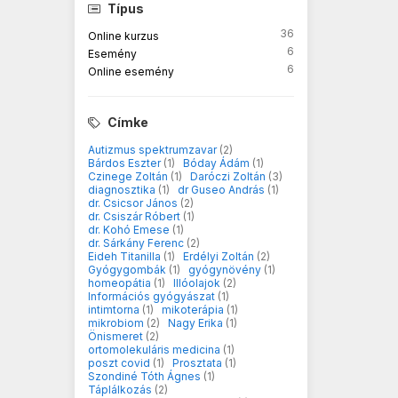
Típus
36
Online kurzus
6
Esemény
6
Online esemény
Címke
Autizmus spektrumzavar
(2)
Bárdos Eszter
(1)
Bóday Ádám
(1)
Czinege Zoltán
(1)
Daróczi Zoltán
(3)
diagnosztika
(1)
dr Guseo András
(1)
dr. Csicsor János
(2)
dr. Csiszár Róbert
(1)
dr. Kohó Emese
(1)
dr. Sárkány Ferenc
(2)
Eideh Titanilla
(1)
Erdélyi Zoltán
(2)
Gyógygombák
(1)
gyógynövény
(1)
homeopátia
(1)
Illóolajok
(2)
Információs gyógyászat
(1)
intimtorna
(1)
mikoterápia
(1)
mikrobiom
(2)
Nagy Erika
(1)
Önismeret
(2)
ortomolekuláris medicina
(1)
poszt covid
(1)
Prosztata
(1)
Szondiné Tóth Ágnes
(1)
Táplálkozás
(2)