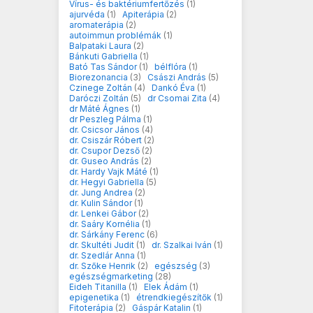
Vírus- és baktériumfertőzés
(1)
ajurvéda
(1)
Apiterápia
(2)
aromaterápia
(2)
autoimmun problémák
(1)
Balpataki Laura
(2)
Bánkuti Gabriella
(1)
Bató Tas Sándor
(1)
bélflóra
(1)
Biorezonancia
(3)
Császi András
(5)
Czinege Zoltán
(4)
Dankó Éva
(1)
Daróczi Zoltán
(5)
dr Csomai Zita
(4)
dr Máté Ágnes
(1)
dr Peszleg Pálma
(1)
dr. Csicsor János
(4)
dr. Csiszár Róbert
(2)
dr. Csupor Dezső
(2)
dr. Guseo András
(2)
dr. Hardy Vajk Máté
(1)
dr. Hegyi Gabriella
(5)
dr. Jung Andrea
(2)
dr. Kulin Sándor
(1)
dr. Lenkei Gábor
(2)
dr. Saáry Kornélia
(1)
dr. Sárkány Ferenc
(6)
dr. Skultéti Judit
(1)
dr. Szalkai Iván
(1)
dr. Szedlár Anna
(1)
dr. Szőke Henrik
(2)
egészség
(3)
egészségmarketing
(28)
Eideh Titanilla
(1)
Elek Ádám
(1)
epigenetika
(1)
étrendkiegészítők
(1)
Fitoterápia
(2)
Gáspár Katalin
(1)