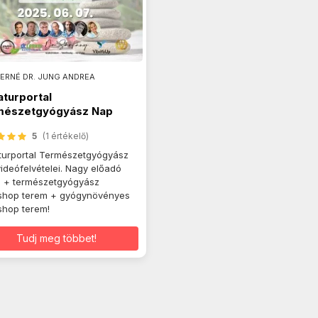
ERNÉ DR. JUNG ANDREA
Naturportal
mészetgyógyász Nap
ók
5
(1 értékelő)
Naturportal Természetgyógyász
ideófelvételei. Nagy előadó
 + természetgyógyász
shop terem + gyógynövényes
hop terem!
Tudj meg többet!