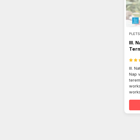
PLETS
III. 
Ter
vide
III. 
Nap v
terem
work
works