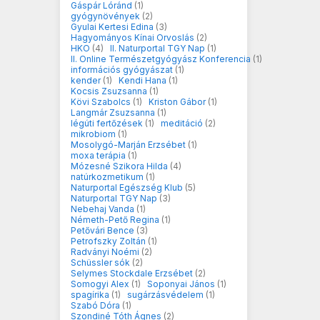
Gáspár Lóránd
(1)
gyógynövények
(2)
Gyulai Kertesi Edina
(3)
Hagyományos Kínai Orvoslás
(2)
HKO
(4)
II. Naturportal TGY Nap
(1)
II. Online Természetgyógyász Konferencia
(1)
információs gyógyászat
(1)
kender
(1)
Kendi Hana
(1)
Kocsis Zsuzsanna
(1)
Kövi Szabolcs
(1)
Kriston Gábor
(1)
Langmár Zsuzsanna
(1)
légúti fertőzések
(1)
meditáció
(2)
mikrobiom
(1)
Mosolygó-Marján Erzsébet
(1)
moxa terápia
(1)
Mózesné Szikora Hilda
(4)
natúrkozmetikum
(1)
Naturportal Egészség Klub
(5)
Naturportal TGY Nap
(3)
Nebehaj Vanda
(1)
Németh-Pető Regina
(1)
Petővári Bence
(3)
Petrofszky Zoltán
(1)
Radványi Noémi
(2)
Schüssler sók
(2)
Selymes Stockdale Erzsébet
(2)
Somogyi Alex
(1)
Soponyai János
(1)
spagírika
(1)
sugárzásvédelem
(1)
Szabó Dóra
(1)
Szondiné Tóth Ágnes
(2)